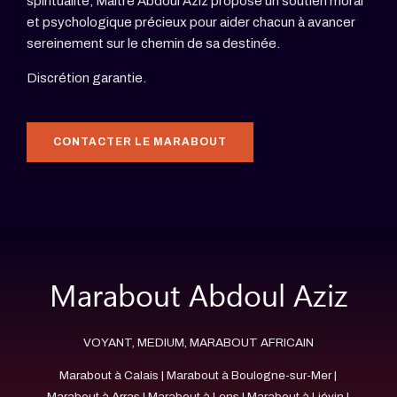
spiritualité, Maître Abdoul Aziz propose un soutien moral
et psychologique précieux pour aider chacun à avancer
sereinement sur le chemin de sa destinée.
Discrétion garantie.
CONTACTER LE MARABOUT
VOYANT, MEDIUM, MARABOUT AFRICAIN
Marabout à Calais
|
Marabout à Boulogne-sur-Mer
|
Marabout à Arras
|
Marabout à Lens
|
Marabout à Liévin
|