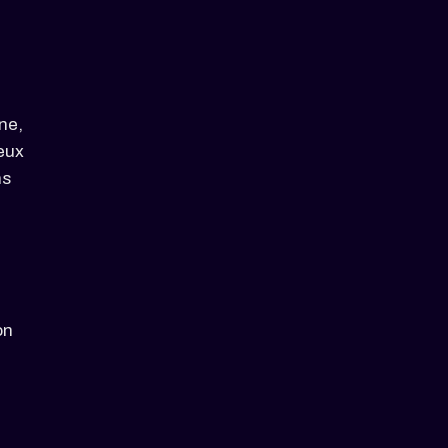
ne,
ceux
ns
on